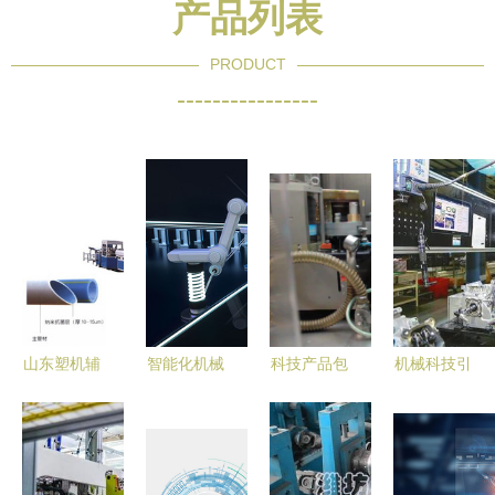
产品列表
PRODUCT
----------------
山东塑机辅
智能化机械
科技产品包
机械科技引
机企业 领
科技设备的
装设计中的
领下的赶工
航塑料机械
应用与未来
机械美学
盛世
配套产业高
发展