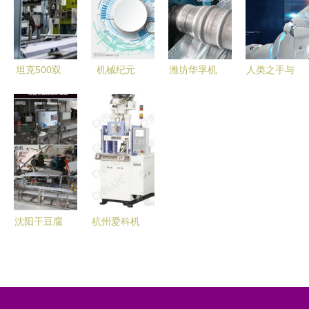
质量发展
坦克500双
机械纪元
潍坊华孚机
人类之手与
十佳动力首
冷酷之美下
械科技 立
智能科技的
解析 开启
的科技未来
体车库波浪
交融 探索
智慧工厂探
板设备的优
机械科技的
秘之旅
质生产供应
新纪元
商
沈阳干豆腐
杭州爱科机
厂家机器
械 爱心造
商丘市恒尔
就和谐，科
机械设备科
技引领未来
技的创新与