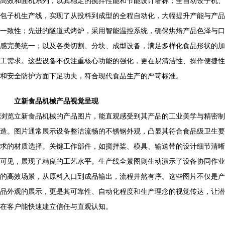
高效和面机系列，以其稳定的搅拌性能和节能设计著称；全自动饺子机、
包子机生产线，实现了从投料到成型的全程自动化，大幅提升产能与产品
一致性；先进的隧道式烤炉，采用智能温控系统，确保烘焙产品色泽与口
感完美统一；以及各类切割、分块、成型设备，满足多样化食品形状的加
工需求。这些设备不仅注重核心功能的强化，更在易清洁性、操作便捷性
和安全防护方面下足功夫，符合现代食品生产的严苛标准。
立新食品机械产品视觉呈现
浏览立新食品机械的产品图片，能直观感受到其产品的工业美学与精密制
造。图片通常展示设备整洁流畅的不锈钢外观，凸显其符合食品级卫生要
求的材质选择。关键工作部件，如搅拌桨、模具、输送带的设计细节清晰
可见，展现了精良的工艺水平。生产线全景图则生动演示了设备协同作业
的高效场景，从原料入口到成品输出，流程井然有序。这些图片不仅是产
品外观的展示，更是其可靠性、自动化程度和生产理念的视觉传达，让潜
在客户能快速建立信任与直观认知。