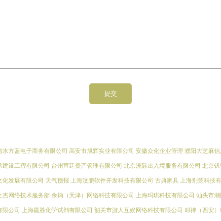
省水方蓝电子商务有限公司
高安市旭辉实业有限公司
安徽众化企业管理
濮阳大芝麻信
承建设工程有限公司
台州宣廷资产管理有限公司
北京洲际出入境服务有限公司
北京钒
文化发展有限公司
天气预报
上海汶鹏软件开发科技有限公司
古典家具
上海别笼科技
之杰网络技术服务部
余饷（天津）网络科技有限公司
上海玛琪科技有限公司
汕头市潮
有限公司
上海邕胜化学试剂有限公司
韶关市游人互娱网络科技有限公司
叩持（西安）