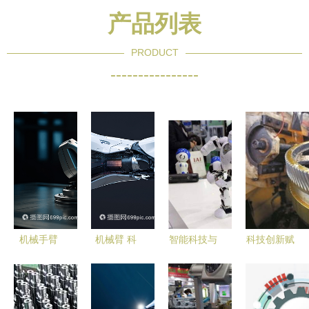
产品列表
PRODUCT
----------------
机械手臂
机械臂 科
智能科技与
科技创新赋
精准舞动的
技与力量的
机械科技的
能绿色铸造
科技之魂
交响曲
融合 智能
机械产品远
机器人的未
销欧美市场