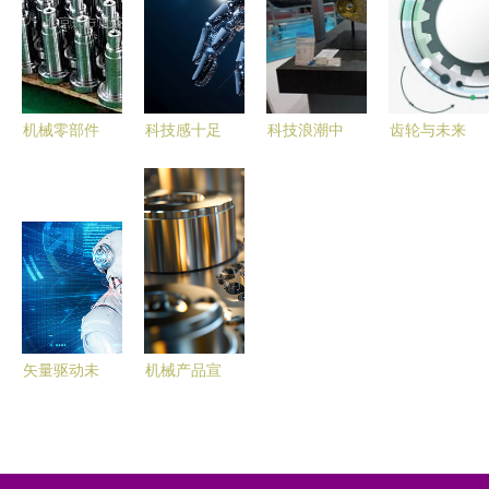
来之路
机械零部件
科技感十足
科技浪潮中
齿轮与未来
加工价格透
的机械臂与
的泰机械展
信息时代下
明度 以北
数据网络
智能制造的
的机械美学
京东方恒盛
机械科技的
未来图景
图鉴
精密机械科
崭新时代
技为例的分
析
矢量驱动未
机械产品宣
来 机械智
传墙画与壁
能与精密引
面摄影 展
擎的工业革
现科技的力