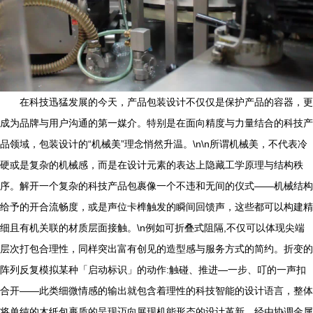
在科技迅猛发展的今天，产品包装设计不仅仅是保护产品的容器，更
成为品牌与用户沟通的第一媒介。特别是在面向精度与力量结合的科技产
品领域，包装设计的“机械美”理念悄然升温。\n\n所谓机械美，不代表冷
硬或是复杂的机械感，而是在设计元素的表达上隐藏工学原理与结构秩
序。解开一个复杂的科技产品包裹像一个不违和无间的仪式——机械结构
给予的开合流畅度，或是声位卡榫触发的瞬间回馈声，这些都可以构建精
细且有机关联的材质层面接触。\n例如可折叠式阻隔,不仅可以体现尖端
层次打包合理性，同样突出富有创见的造型感与服务方式的简约。折变的
阵列反复模拟某种「启动标识」的动作:触碰、推进—一步、叮的一声扣
合开——此类细微情感的输出就包含着理性的科技智能的设计语言，整体
将单纯的木纸包裹质的呈现迈向展现机能形态的设计革新。经由协调金属