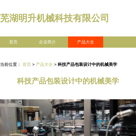
芜湖明升机械科技有限公司
首页
企业简介
产品大全
联系我们
企业信息
访客留言
当前位置：
首页
>
产品大全
>
科技产品包装设计中的机械美学
科技产品包装设计中的机械美学