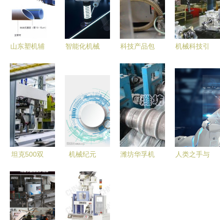
山东塑机辅
智能化机械
科技产品包
机械科技引
机企业 领
科技设备的
装设计中的
领下的赶工
航塑料机械
应用与未来
机械美学
盛世
配套产业高
发展
质量发展
坦克500双
机械纪元
潍坊华孚机
人类之手与
十佳动力首
冷酷之美下
械科技 立
智能科技的
解析 开启
的科技未来
体车库波浪
交融 探索
智慧工厂探
板设备的优
机械科技的
秘之旅
质生产供应
新纪元