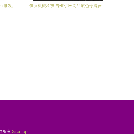
专业批发厂
佳凌机械科技 专业供应高品质色母混合、
搅拌、拌料设备
权所有
Sitemap