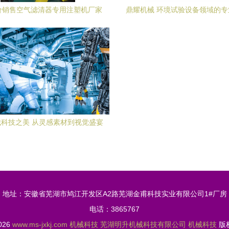
价销售空气滤清器专用注塑机厂家
鼎耀机械 环境试验设备领域的
购指南 价格、厂家与产品解析
家，以科技驱动品质
科技之美 从灵感素材到视觉盛宴
地址：安徽省芜湖市鸠江开发区A2路芜湖金甫科技实业有限公司1#厂房
电话：3865767
2026
www.ms-jxkj.com
机械科技
芜湖明升机械科技有限公司
机械科技
版