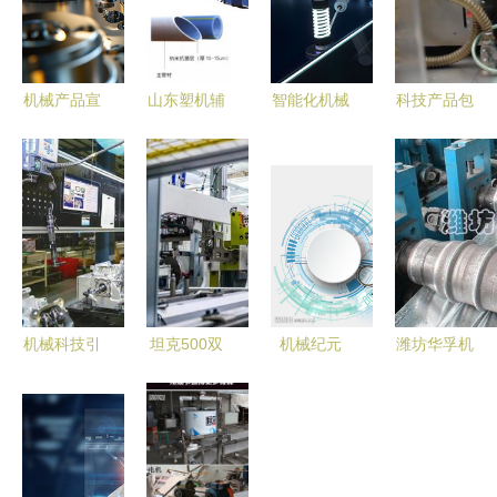
机械产品宣
山东塑机辅
智能化机械
科技产品包
传墙画与壁
机企业 领
科技设备的
装设计中的
面摄影 展
航塑料机械
应用与未来
机械美学
现科技的力
配套产业高
发展
量与美感
质量发展
机械科技引
坦克500双
机械纪元
潍坊华孚机
领下的赶工
十佳动力首
冷酷之美下
械科技 立
盛世
解析 开启
的科技未来
体车库波浪
智慧工厂探
板设备的优
秘之旅
质生产供应