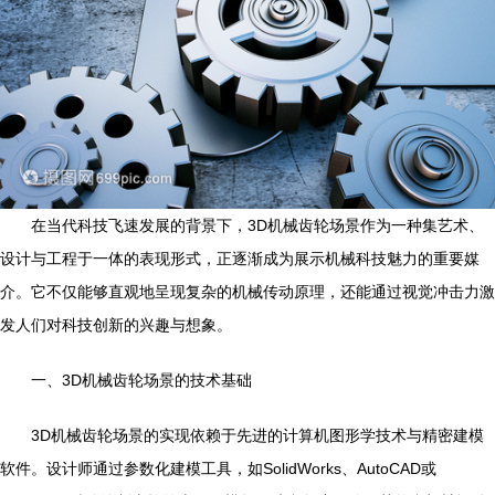
在当代科技飞速发展的背景下，3D机械齿轮场景作为一种集艺术、
设计与工程于一体的表现形式，正逐渐成为展示机械科技魅力的重要媒
介。它不仅能够直观地呈现复杂的机械传动原理，还能通过视觉冲击力激
发人们对科技创新的兴趣与想象。
一、3D机械齿轮场景的技术基础
3D机械齿轮场景的实现依赖于先进的计算机图形学技术与精密建模
软件。设计师通过参数化建模工具，如SolidWorks、AutoCAD或