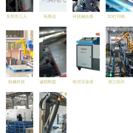
东莞市三人
拓斯达
科技融合新
3D打印机
行环境科技
以“春暖送
篇章 机器
齿轮系统
节水设备产
服”回馈客
人、AI与数
精密机械科
品列表
户，推出服
码产品的机
技的微型引
务套餐优惠
械交响
擎
与产品方案
助力企业保
产抗疫
机械科技
诚招制盖、
哈尔滨金诺
浙江绍兴
驱动现代工
制罐、筛板
宠物食品机
以机械科技
业的核心力
青岛冲床用
械有限责任
推动传统产
量
自动送料机
公司 全节
业转型升级
区域代理商
能狗粮生产
构建现代产
价格、厂家
线的创新与
业新体系