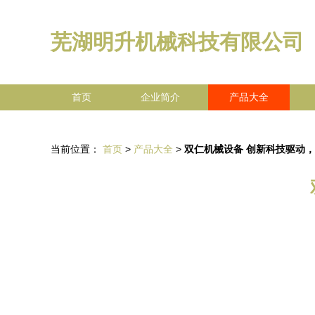
芜湖明升机械科技有限公司
首页
企业简介
产品大全
当前位置：
首页
>
产品大全
>
双仁机械设备 创新科技驱动