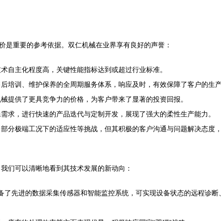
。
评价是重要的参考依据。双仁机械在业界享有良好的声誉：
技术自主化程度高，关键性能指标达到或超过行业标准。
售后培训、维护保养的全周期服务体系，响应及时，有效保障了客户的生
机械提供了更具竞争力的价格，为客户带来了显著的投资回报。
殊需求，进行快速的产品迭代与定制开发，展现了强大的柔性生产能力。
、部分极端工况下的适应性等挑战，但其积极的客户沟通与问题解决态度
，我们可以清晰地看到其技术发展的新动向：
配备了先进的数据采集传感器和智能监控系统，可实现设备状态的远程诊断