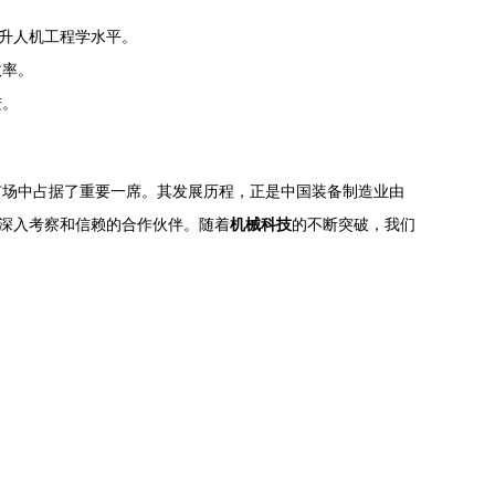
提升人机工程学水平。
效率。
进。
市场中占据了重要一席。其发展历程，正是中国装备制造业由
得深入考察和信赖的合作伙伴。随着
机械科技
的不断突破，我们