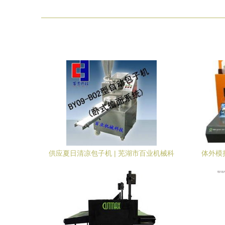
供应夏日清凉包子机 | 芜湖市百业机械科
体外模
技 专业打造高效面点生产线