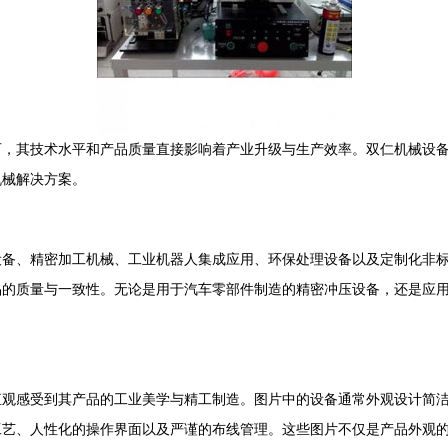
石，其技术水平和产品质量直接影响着产业升级与生产效率。双仁机械设
机械解决方案。
设备、精密加工机械、工业机器人集成应用、环保处理设备以及定制化非
品的质量与一致性。无论是用于汽车零部件制造的精密冲压设备，还是应
直观感受到其产品的工业美学与精工制造。图片中的设备通常外观设计简
工艺、人性化的操作界面以及严谨的布线管理。这些图片不仅是产品外观