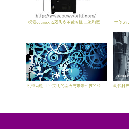
探索cutmax r2双头皮革裁剪机 上海和鹰
世创SY
机电科技的智能制造革新
机械齿轮 工业文明的基石与未来科技的精
现代科技
密引擎