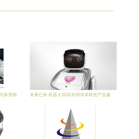
制与条形销
未来已来 机器人3D试衣间等高科技产品邀
高度
您体验机械科技新纪元