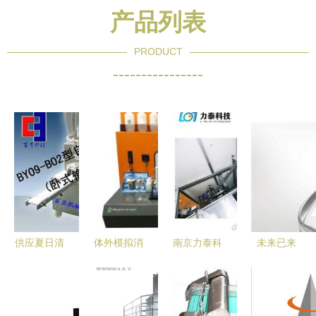
产品列表
PRODUCT
----------------
供应夏日清
体外模拟消
南京力泰科
未来已来
凉包子机 |
化技术 机
技 以自动
机器人3D
芜湖市百业
械科技的精
化设备定制
试衣间等高
机械科技
准赋能
与条形销视
科技产品邀