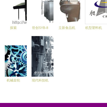
专业打造高
觉检测，引
您体验机械
效面点生产
领机械科技
科技新纪元
线
新高度
探索
世创SYB-8
立新食品机
机型塑料机
cutmax r2
无菌枕包装
械 科技赋
械行业概览
双头皮革裁
机全国招商
能，引领食
黄页名录、
剪机 上海
启动，携手
品加工新篇
供应商与生
和鹰机电科
河北世创共
章
产厂家一站
技的智能制
创未来
式指南
造革新
机械齿轮
现代科技机
工业文明的
械设备 驱
基石与未来
动未来的机
科技的精密
械科技革命